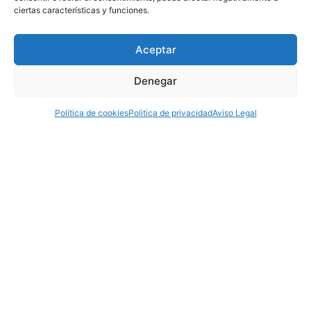
ciertas características y funciones.
Aceptar
LIMPIEZA DE CRISTALES A DOMICILIO, TODO LO
QUE DEBES SABER
Denegar
16 agosto, 2023
La Limpieza de Cristales a Domicilio en Pamplona: Un Servicio que
Política de cookies
Politica de privacidad
Aviso Legal
Hace la Diferencia La limpieza de cristales a domicilio es un
servicio que ha ganado terreno en la vida cotidiana de muchas
personas y empresas debido a la necesidad de mantener
espacios limpios y visualmente atractivos. ¿Pero qué es
LEER POST >>